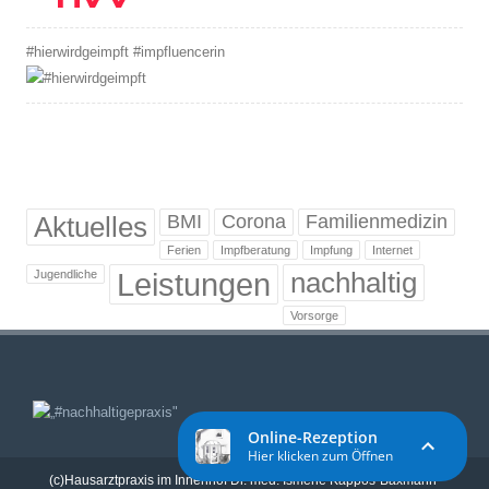
#hierwirdgeimpft #impfluencerin
Aktuelles
BMI
Corona
Familienmedizin
Ferien
Impfberatung
Impfung
Internet
Leistungen
nachhaltig
Jugendliche
Vorsorge
(c)Hausarztpraxis im Innenhof Dr. med. Ismene Kappos-Baxmann