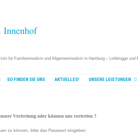
m Innenhof
tin für Familienmedizin und Allgemeinmedizin in Hamburg – Lohbrügge und 
SO FINDEN SIE UNS
AKTUELLES!
UNSERE LEISTUNGEN
QUALITÄTSSIEGEL
NACHHALTIGE PRAXIS
unsere Vertretung oder können uns vertreten ?
VIDEOSPRECHSTUNDE
auen zu können, bitte das Passwort eingeben:
TERMINE ONLINE